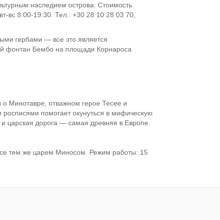
ультурным наследием острова. Стоимость
-вс 8:00-19:30. Тел.: +30 28 10 28 03 70,
ыми гербами — все это является
ий фонтан Бембо на площади Корнароса
 о Минотавре, отважном герое Тесее и
и росписями помогает окунуться в мифическую
 и царская дорога — самая древняя в Европе.
 все тем же царем Миносом. Режим работы: 15