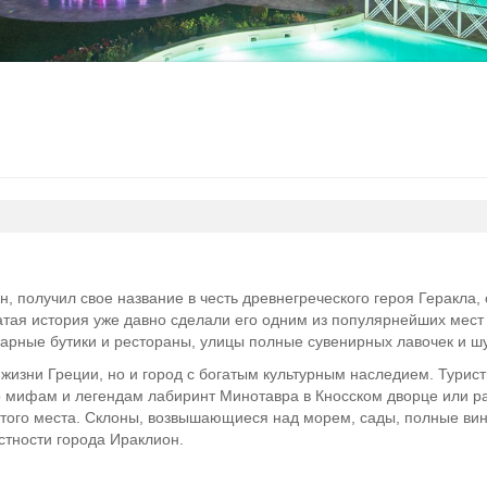
 получил свое название в честь древнегреческого героя Геракла,
гатая история уже давно сделали его одним из популярнейших мес
карные бутики и рестораны, улицы полные сувенирных лавочек и ш
жизни Греции, но и город с богатым культурным наследием. Турист
о мифам и легендам лабиринт Минотавра в Кносском дворце или ра
этого места. Склоны, возвышающиеся над морем, сады, полные вин
стности города Ираклион.