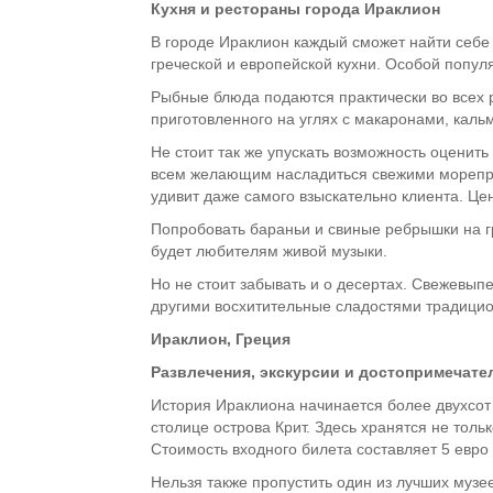
Кухня и рестораны города Ираклион
В городе Ираклион каждый сможет найти себе 
греческой и европейской кухни. Особой попул
Рыбные блюда подаются практически во всех 
приготовленного на углях с макаронами, каль
Не стоит так же упускать возможность оценить
всем желающим насладиться свежими морепро
удивит даже самого взыскательно клиента. Цен
Попробовать бараньи и свиные ребрышки на гр
будет любителям живой музыки.
Но не стоит забывать и о десертах. Свежевыпе
другими восхитительные сладостями традицион
Ираклион, Греция
Развлечения, экскурсии и достопримечате
История Ираклиона начинается более двухсот 
столице острова Крит. Здесь хранятся не толь
Стоимость входного билета составляет 5 евро 
Нельзя также пропустить один из лучших музе