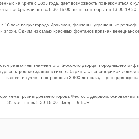
енных на Крите с 1883 года, дает возможность познакомиться с к
ты: ноябрь-май: пн-вс 8:30-15:00; июнь-сентябрь: пн 13:00-19:30, вт
в 16 веке вокруг города Ираклион, фонтаны, украшенные рельефн
й эпохи. Одним из самых красивых фонтанов признан венецианск
ются развалины знаменитого Кносского дворца, породившего мифы
турное строение здания в виде лабиринта с неповторимой лепкой 
— ванная и туалет, построенные 3 600 лет назад, трон царя-жреца
 моря лежат руины древнего города Фестос с дворцом, основанный
я — 31 мая: пн-вс 8:30-15:00. Вход — 6 EUR.