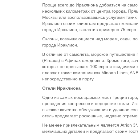
Проще всего до Ираклиона добраться на само
нескольких километрах от центра города. Пр
Москвы или воспользовавшись услугами таких
Ираклион своим клиентам предлагает компани
города Ираклион, заплатив примерно 75 евро.
Склоны, возвышающиеся над морем, сады, пол
города Ираклион.
В отличие от самолета, морское путешествие
(Pireaus) в Афинах ежедневно. Кроме того, 
которых не превышает 100 евро и «сидячими 
плавают такие компании как Minoan Lines, ANE
непосредственно в порту.
Отели Ираклиона
Одно из самых посещаемых мест Греции город
проведения конгрессов и недорогие отели. Изы
высокое качество обслуживания и удачное соо
отель предлагает роскошные, недавно отремо
Не менее привлекательным является Atrion 3
мельчайших деталей и предлагают своим гост