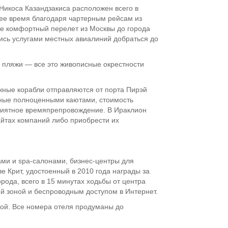
Никоса Казандзакиса расположен всего в
нее время благодаря чартерным рейсам из
пе комфортный перелет из Москвы до города
ись услугами местных авиалиний добраться до
 пляжи — все это живописные окрестности
жные корабли отправляются от порта Пирэй
нные полноценными каютами, стоимость
приятное времяпрепровождение. В Ираклион
сайтах компаний либо приобрести их
ми и spa-салонами, бизнес-центры для
ве Крит, удостоенный в 2010 года награды за
ода, всего в 15 минутах ходьбы от центра
й зоной и беспроводным доступом в Интернет.
ной. Все номера отеля продуманы до