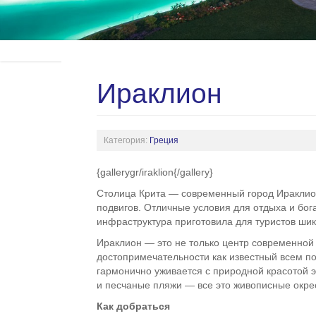
Ираклион
Категория:
Греция
{gallerygr/iraklion{/gallery}
Столица Крита — современный город Ираклион,
подвигов. Отличные условия для отдыха и бо
инфраструктура приготовила для туристов ши
Ираклион — это не только центр современной 
достопримечательности как известный всем п
гармонично уживается с природной красотой 
и песчаные пляжи — все это живописные окре
Как добраться