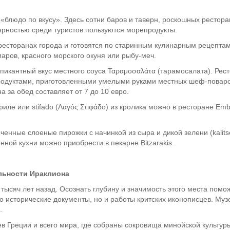
«блюдо по вкусу». Здесь сотни баров и таверн, роскошных рестора
ярностью среди туристов пользуются морепродукты.
ресторанах города и готовятся по старинным кулинарным рецептам
маров, красного морского окуня или рыбу-меч.
 пикантный вкус местного соуса Ταραμοσαλάτα (тарамосалата). Рес
дуктами, приготовленными умелыми руками местных шеф-поваров
а за обед составляет от 7 до 10 евро.
иле или stifado (Λαγός Στιφάδο) из кролика можно в ресторане Em
ченные слоеные пирожки с начинкой из сыра и дикой зелени (kalits
ной кухни можно приобрести в пекарне Bitzarakis.
льности Ираклиона
тысяч лет назад. Осознать глубину и значимость этого места пом
ко исторические документы, но и работы критских иконописцев. Музе
.
ев Греции и всего мира, где собраны сокровища минойской культу