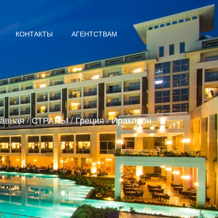
КОНТАКТЫ
АГЕНТСТВАМ
авная
/
СТРАНЫ
/
Греция
/
Ираклион