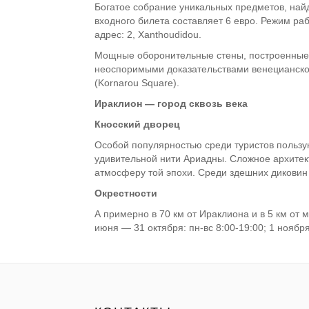
Богатое собрание уникальных предметов, найд
входного билета составляет 6 евро. Режим рабо
адрес: 2, Xanthoudidou.
Мощные оборонительные стены, построенные 
неоспоримыми доказательствами венецианско
(Kornarou Square).
Ираклион — город сквозь века
Кносский дворец
Особой популярностью среди туристов пользу
удивительной нити Ариадны. Сложное архитек
атмосферу той эпохи. Среди здешних диковин 
Окрестности
А примерно в 70 км от Ираклиона и в 5 км от
июня — 31 октября: пн-вс 8:00-19:00; 1 ноябр