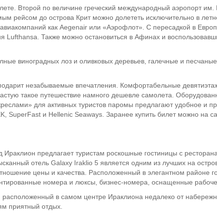
лете. Второй по величине греческий международный аэропорт им. 
ямым рейсом до острова Крит можно долететь исключительно в лет
 авиакомпаний как Aegenair или «Аэрофлот». С пересадкой в Евро
я Lufthansa. Также можно остановиться в Афинах и воспользовавш
ные виноградных лоз и оливковых деревьев, галечные и песчаные
 подарит незабываемые впечатления. Комфортабельные девятиэта
зачастую такое путешествие намного дешевле самолета. Оборудова
креслами» для активных туристов паромы предлагают удобное и 
K, SuperFast и Hellenic Seaways. Заранее купить билет можно на 
 Ираклион предлагает туристам роскошные гостиницы с ресторана
сканный отель Galaxy Iraklio 5 является одним из лучших на остро
тношение цены и качества. Расположенный в элегантном районе гор
нтированные номера и люксы, бизнес-номера, оснащенные рабоче
*, расположенный в самом центре Ираклиона недалеко от набереж
ям приятный отдых.