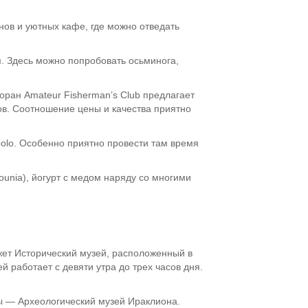
нов и уютных кафе, где можно отведать
. Здесь можно попробовать осьминога,
торан Amateur Fisherman’s Club предлагает
. Соотношение цены и качества приятно
bolo. Особенно приятно провести там время
ounia), йогурт с медом наряду со многими
ожет Исторический музей, расположенный в
й работает с девяти утра до трех часов дня.
ры — Археологический музей Ираклиона.