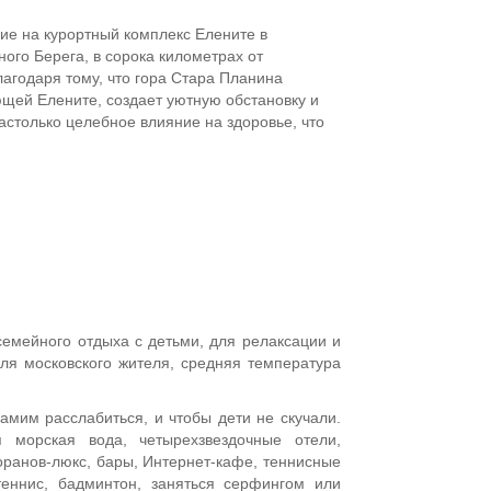
ние на курортный комплекс Елените в
ого Берега, в сорока километрах от
лагодаря тому, что гора Стара Планина
ющей Елените, создает уютную обстановку и
астолько целебное влияние на здоровье, что
семейного отдыха с детьми, для релаксации и
ля московского жителя, средняя температура
амим расслабиться, и чтобы дети не скучали.
 морская вода, четырехзвездочные отели,
оранов-люкс, бары, Интернет-кафе, теннисные
теннис, бадминтон, заняться серфингом или