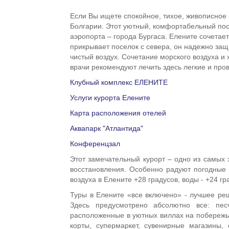
Если Вы ищете спокойное, тихое, живописное 
Болгарии. Этот уютный, комфортабельный пос
аэропорта – города Бургаса. Елените сочетае
прикрывает поселок с севера, он надежно защ
чистый воздух. Сочетание морского воздуха и
врачи рекомендуют лечить здесь легкие и пр
Клубный комплекс ЕЛЕНИТЕ
Услуги курорта Елените
Карта расположения отелей
Аквапарк "Атлантида"
Конференцзал
Этот замечательный курорт – одно из самых 
восстановления. Особенно радуют погодные 
воздуха в Елените +28 градусов, воды - +24 гр
Туры в Елените «все включено» - лучшее реш
Здесь предусмотрено абсолютно все: пес
расположенные в уютных виллах на побережье
корты, супермаркет, сувенирные магазины,