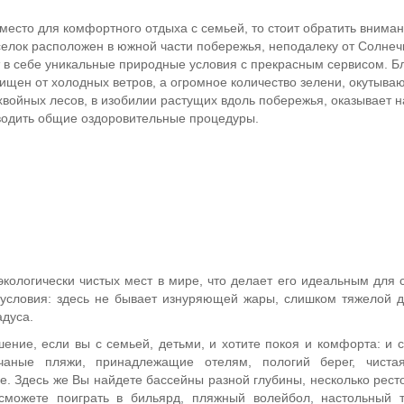
место для комфортного отдыха с семьей, то стоит обратить внима
елок расположен в южной части побережья, неподалеку от Солнечн
т в себе уникальные природные условия с прекрасным сервисом. Б
ищен от холодных ветров, а огромное количество зелени, окутыва
 хвойных лесов, в изобилии растущих вдоль побережья, оказывает н
оводить общие оздоровительные процедуры.
экологически чистых мест в мире, что делает его идеальным для 
условия: здесь не бывает изнуряющей жары, слишком тяжелой д
адуса.
ение, если вы с семьей, детьми, и хотите покоя и комфорта: и с
чаные пляжи, принадлежащие отелям, пологий берег, чистая
. Здесь же Вы найдете бассейны разной глубины, несколько рест
 сможете поиграть в бильярд, пляжный волейбол, настольный 