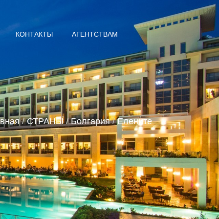
КОНТАКТЫ
АГЕНТСТВАМ
вная
/
СТРАНЫ
/
Болгария
/
Елените