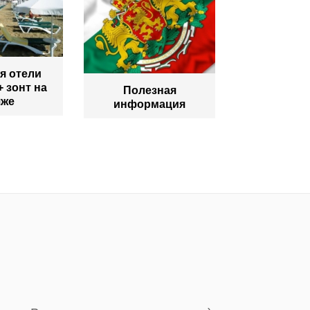
я отели
+ зонт на
Полезная
яже
информация