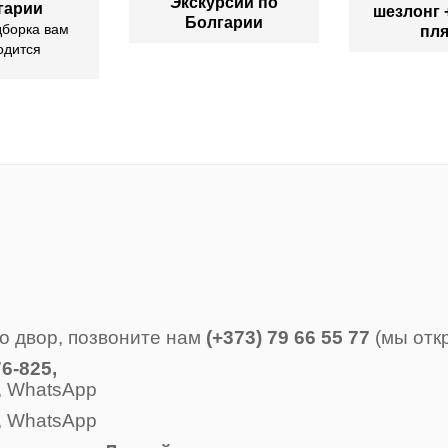
Экскурсии по
гарии
шезлонг 
Болгарии
дборка вам
пл
одится
о двор, позвоните нам
(+373) 79 66 55 77
(мы отк
6-825,
, WhatsApp
, WhatsApp