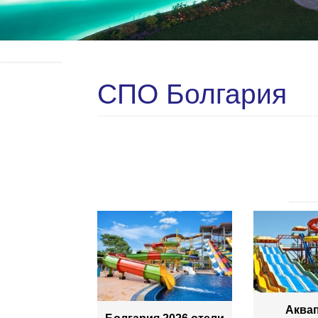
СПО Болгария
Аквап