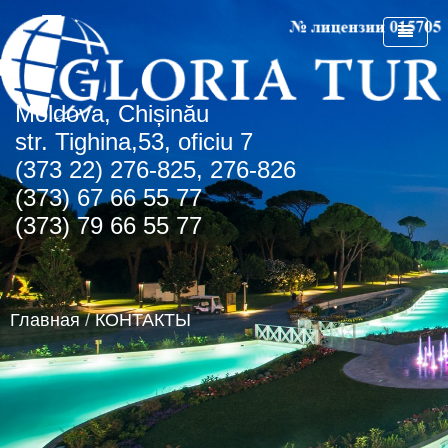
Мoldova, Chișinău
ГЛАВНАЯ
str. Tighina,53, oficiu 7
(373 22) 276-825, 276-826
О КОМПАНИИ
(373) 67 66 55 77
СПЕЦПРЕДЛОЖЕНИЯ
(373) 79 66 55 77
СТРАНЫ
СПО Болгария
НОВОСТИ
Болгария
Главная
/
КОНТАКТЫ
КОНТАКТЫ
Греция
Албена
АГЕНТСТВАМ
Турция
Золотые пески
о.Крит
Румыния
Туристическая лицензия
Регион Чайка
ОАЭ
Транспортная лицензия
Солнечный день