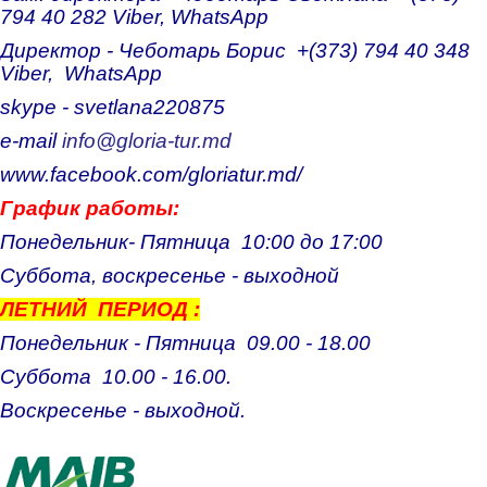
794 40 282 Viber, WhatsApp
Несебр
Директор - Чеботарь Борис +(373) 794 40 348
Viber, WhatsApp
Аркутино
skype - svetlana220875
Дюны
e-mail
info@gloria-tur.md
Царево
www.facebook.com/gloriatur.md/
Китен
График работы:
Понедельник- Пятница 10:00 до 17:00
Приморско
Суббота, воскресенье - выходной
Ривьера
ЛЕТНИЙ ПЕРИОД :
Балчик
Понедельник - Пятница 09.00 - 18.00
Суббота 10.00 - 16.00.
Бургас
Воскресенье - выходной.
Банско
Пампорово