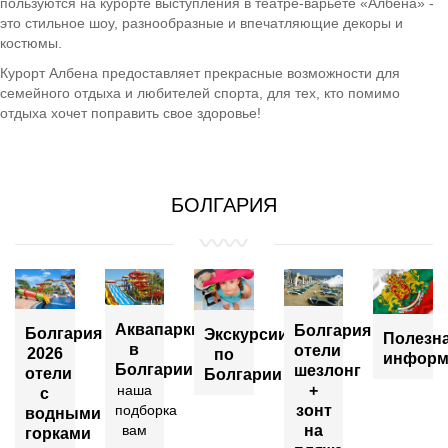
пользуются на курорте выступления в театре-варьете «Албена» -
это стильное шоу, разнообразные и впечатляющие декоры и
костюмы.
Курорт Албена предоставляет прекрасные возможности для
семейного отдыха и любителей спорта, для тех, кто помимо
отдыха хочет поправить свое здоровье!
БОЛГАРИЯ
Аквапарки
Болгария
Болгария
Экскурсии
Полезн
в
отели
2026
по
информ
Болгарии
шезлонг
отели
Болгарии
+
наша
с
зонт
подборка
водными
на
вам
горками