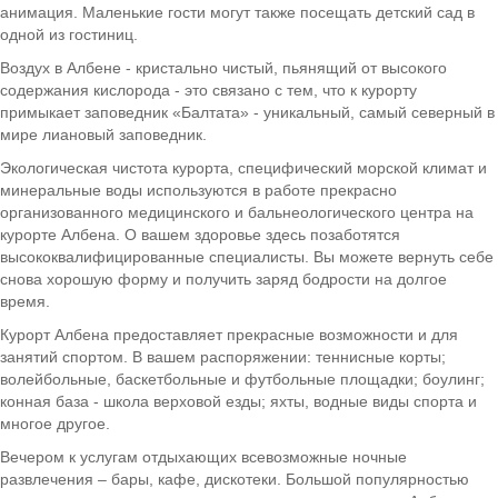
анимация. Маленькие гости могут также посещать детский сад в
одной из гостиниц.
Воздух в Албене - кристально чистый, пьянящий от высокого
содержания кислорода - это связано с тем, что к курорту
примыкает заповедник «Балтата» - уникальный, самый северный в
мире лиановый заповедник.
Экологическая чистота курорта, специфический морской климат и
минеральные воды используются в работе прекрасно
организованного медицинского и бальнеологического центра на
курорте Албена. О вашем здоровье здесь позаботятся
высококвалифицированные специалисты. Вы можете вернуть себе
снова хорошую форму и получить заряд бодрости на долгое
время.
Курорт Албена предоставляет прекрасные возможности и для
занятий спортом. В вашем распоряжении: теннисные корты;
волейбольные, баскетбольные и футбольные площадки; боулинг;
конная база - школа верховой езды; яхты, водные виды спорта и
многое другое.
Вечером к услугам отдыхающих всевозможные ночные
развлечения – бары, кафе, дискотеки. Большой популярностью