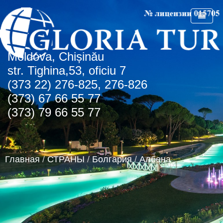
Мoldova, Chișinău
ГЛАВНАЯ
str. Tighina,53, oficiu 7
(373 22) 276-825, 276-826
О КОМПАНИИ
(373) 67 66 55 77
СПЕЦПРЕДЛОЖЕНИЯ
(373) 79 66 55 77
СТРАНЫ
СПО Болгария
НОВОСТИ
Болгария
Главная
/
СТРАНЫ
/
Болгария
/
Албена
КОНТАКТЫ
Греция
Албена
АГЕНТСТВАМ
Турция
Золотые пески
о.Крит
Румыния
Туристическая лицензия
Регион Чайка
ОАЭ
Транспортная лицензия
Солнечный день