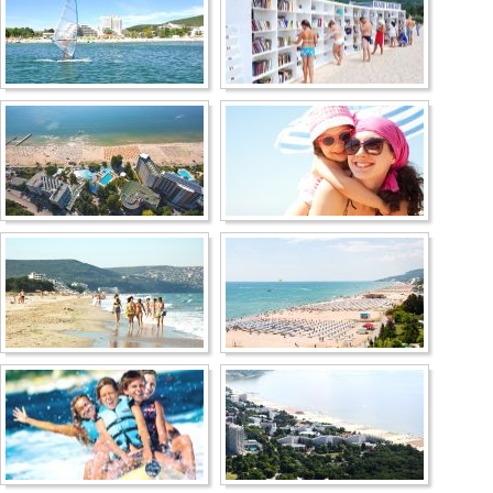
Несебр
Аркутино
Дюны
Царево
Китен
Приморско
Ривьера
Балчик
Бургас
Банско
Пампорово