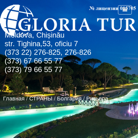
Мoldova, Chișinău
ГЛАВНАЯ
str. Tighina,53, oficiu 7
(373 22) 276-825, 276-826
О КОМПАНИИ
(373) 67 66 55 77
СПЕЦПРЕДЛОЖЕНИЯ
(373) 79 66 55 77
СТРАНЫ
СПО Болгария
НОВОСТИ
Болгария
Главная
/
СТРАНЫ
/
Болгария
/
Ривьера
КОНТАКТЫ
Греция
Албена
АГЕНТСТВАМ
Турция
Золотые пески
о.Крит
Румыния
Туристическая лицензия
Регион Чайка
ОАЭ
Транспортная лицензия
Солнечный день