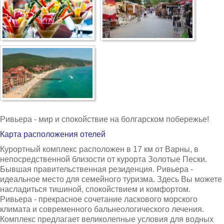
Несебр
Аркутино
Дюны
Царево
Китен
Приморско
Ривьера - мир и спокойствие на болгарском побережье!
Карта расположения отелей
Ривьера
Курортный комплекс расположен в 17 км от Варны, в
Балчик
непосредственной близости от курорта Золотые Пески.
Бывшая правительственная резиденция. Ривьера -
Бургас
идеальное место для семейного туризма. Здесь Вы можете
насладиться тишиной, спокойствием и комфортом.
Банско
Ривьера - прекрасное сочетание ласкового морского
климата и современного бальнеологического лечения.
Пампорово
Комплекс предлагает великолепные условия для водных