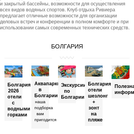
и закрытый бассейны, возможности для осуществления
всех видов водяных спортов. Клуб отдыха Ривиера
предлагает отличные возможности для организации
деловых встреч и конференции в полном комфорте и при
использовании самых современных технических средств.
БОЛГАРИЯ
Аквапарки
Болгария
Болгария
Экскурсии
Полезн
в
отели
2026
по
информ
Болгарии
шезлонг
отели
Болгарии
+
наша
с
зонт
подборка
водными
на
вам
горками
пляже
пригодится