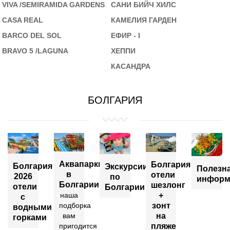
VIVA /SEMIRAMIDA GARDENS
САНИ БИЙЧ ХИЛС
CASA REAL
КАМЕЛИЯ ГАРДЕН
BARCO DEL SOL
ЕФИР - I
BRAVO 5 /LAGUNA
ХЕППИ
КАСАНДРА
БОЛГАРИЯ
Аквапарки
Болгария
Болгария
Экскурсии
Полезн
в
отели
2026
по
информ
Болгарии
шезлонг
отели
Болгарии
+
наша
с
зонт
подборка
водными
на
вам
горками
пляже
пригодится