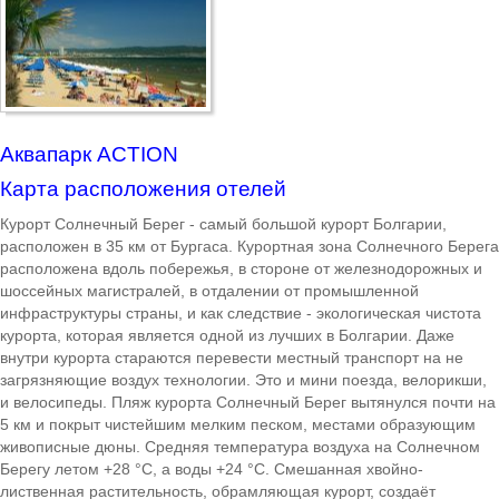
Несебр
Аркутино
Дюны
Аквапарк ACTION
Царево
Карта расположения отелей
Китен
Курорт Солнечный Берег - самый большой курорт Болгарии,
расположен в 35 км от Бургаса. Курортная зона Солнечного Берега
Приморско
расположена вдоль побережья, в стороне от железнодорожных и
шоссейных магистралей, в отдалении от промышленной
Ривьера
инфраструктуры страны, и как следствие - экологическая чистота
курорта, которая является одной из лучших в Болгарии. Даже
Балчик
внутри курорта стараются перевести местный транспорт на не
загрязняющие воздух технологии. Это и мини поезда, велорикши,
Бургас
и велосипеды. Пляж курорта Солнечный Берег вытянулся почти на
5 км и покрыт чистейшим мелким песком, местами образующим
Банско
живописные дюны. Средняя температура воздуха на Солнечном
Берегу летом +28 °С, а воды +24 °С. Смешанная хвойно-
Пампорово
лиственная растительность, обрамляющая курорт, создаёт