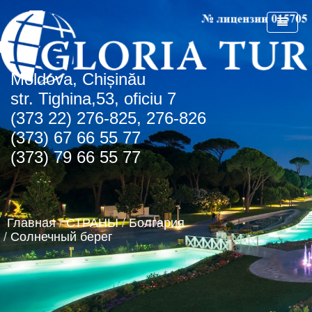
Мoldova, Chișinău
ГЛАВНАЯ
str. Tighina,53, oficiu 7
(373 22) 276-825, 276-826
О КОМПАНИИ
(373) 67 66 55 77
СПЕЦПРЕДЛОЖЕНИЯ
(373) 79 66 55 77
СТРАНЫ
СПО Болгария
НОВОСТИ
Болгария
Главная
/
СТРАНЫ
/
Болгария
КОНТАКТЫ
Греция
Албена
/
Солнечный берег
АГЕНТСТВАМ
Турция
Золотые пески
о.Крит
Румыния
Туристическая лицензия
Регион Чайка
ОАЭ
Транспортная лицензия
Солнечный день