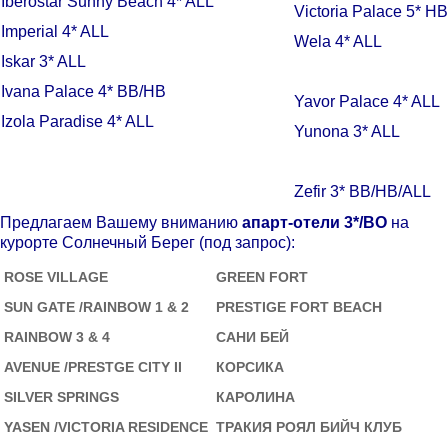
Iberostar Sunny Beach 4* ALL
Victoria Palace 5* H
Imperial 4* ALL
Wela 4* ALL
Iskar 3* ALL
Ivana Palace 4* BB/HB
Yavor Palace 4* ALL
Izola Paradise 4* ALL
Yunona 3* ALL
Zefir 3* BB/HB/ALL
Предлагаем Вашему вниманию
апарт-отели
3*/BO
на
курорте Солнечный Берег (под запрос):
ROSE VILLAGE
GREEN FORT
SUN GATE /RAINBOW 1 & 2
PRESTIGE FORT BEACH
RAINBOW 3 & 4
САНИ БЕЙ
AVENUE /PRESTGE CITY II
КОРСИКА
SILVER SPRINGS
КАРОЛИНА
YASEN /VICTORIA RESIDENCE
ТРАКИЯ РОЯЛ БИЙЧ КЛУБ