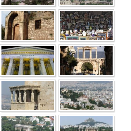
Несебр
Аркутино
Дюны
Царево
Китен
Приморско
Ривьера
Балчик
Бургас
Банско
Пампорово