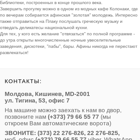
Библиотеки, построенных в конце прошлого века.
Завершить прогулку можно в одном из модных кафе Колонаки, где
по вечерам собирается афинская "золотая" молодежь. Интересно
также отправиться на Плаку послушать греческую музыку и
отведать деликатесы национальной кухни.
Для тех, у кого есть желание "отвязаться" по полной программе -
до утра открыты многочисленные ночные увеселительные
заведения, дискотеки, "пабы", бары. Афины никогда не перестают
развлекаться!
КОНТАКТЫ:
Молдова, Кишинев, MD-2001
ул. Тигина, 53, офис 7
На машине можно заехать к нам во двор,
позвоните нам
(+373) 79 66 55 77
(мы
откроем Вам автоматические ворота)
ЗВОНИТE: (373) 22 276-826, 22 276-825,
моб. офис
(+373) 79 66 55 77
viber, WhatsApp