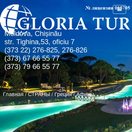
Мoldova, Chișinău
ГЛАВНАЯ
str. Tighina,53, oficiu 7
(373 22) 276-825, 276-826
О КОМПАНИИ
(373) 67 66 55 77
СПЕЦПРЕДЛОЖЕНИЯ
(373) 79 66 55 77
СТРАНЫ
СПО Болгария
НОВОСТИ
Болгария
Главная
/
СТРАНЫ
/
Греция
/
Афины
КОНТАКТЫ
Греция
Албена
АГЕНТСТВАМ
Турция
Золотые пески
о.Крит
Румыния
Туристическая лицензия
Регион Чайка
ОАЭ
Транспортная лицензия
Солнечный день