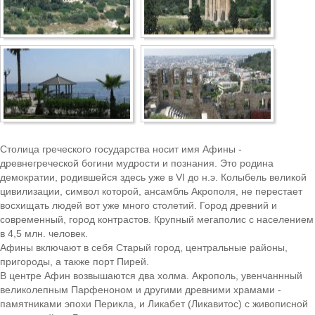
Боровец
Столица греческого государства носит имя Афины -
древнегреческой богини мудрости и познания. Это родина
демократии, родившейся здесь уже в VI до н.э. Колыбель великой
цивилизации, символ которой, ансамбль Акрополя, не перестает
восхищать людей вот уже много столетий. Город древний и
современный, город контрастов. Крупный мегаполис с населением
в 4,5 млн. человек.
Афины включают в себя Старый город, центральные районы,
пригороды, а также порт Пирей.
В центре Афин возвышаются два холма. Акрополь, увенчаннный
великолепным Парфеноном и другими древними храмами -
памятниками эпохи Перикла, и Ликабет (Ликавитос) с живописной