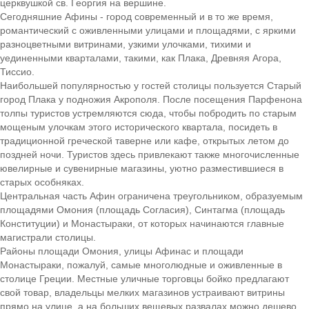
церквушкой св. Георгия на вершине.
Сегодняшние Афины - город современный и в то же время,
романтический с оживленными улицами и площадями, с яркими
разноцветными витринами, узкими улочками, тихими и
уединенными кварталами, такими, как Плака, Древняя Агора,
Тиссио.
Наибольшей популярностью у гостей столицы пользуется Старый
город Плака у подножия Акрополя. После посещения Парфенона
толпы туристов устремляются сюда, чтобы побродить по старым
мощеным улочкам этого исторического квартала, посидеть в
традиционной греческой таверне или кафе, открытых летом до
поздней ночи. Туристов здесь привлекают также многочисленные
ювелирные и сувенирные магазины, уютно разместившиеся в
старых особняках.
Центральная часть Афин ограничена треугольником, образуемым
площадями Омония (площадь Согласия), Синтагма (площадь
Конституции) и Монастыраки, от которых начинаются главные
магистрали столицы.
Районы площади Омония, улицы Афинас и площади
Монастыраки, пожалуй, самые многолюдные и оживленные в
столице Греции. Местные уличные торговцы бойко предлагают
свой товар, владельцы мелких магазинов устраивают витрины
прямо на улице, а на больших вещевых развалах можно дешево