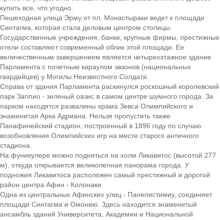
купить все, что угодно.
Пешеходная улица Эрму от пл. Монастыраки ведет к площади
Синтагма, которая стала деловым центром столицы.
Государственные учреждения, банки, крупные фирмы, престижные
отели составляют современный облик этой площади. Ее
величественным завершением является четырехэтажное здание
Парламента с почетным караулом эвзонов (национальных
гвардейцев) у Могилы Неизвестного Солдата.
Справа от здания Парламента раскинулся роскошный королевский
парк Заппио - зеленый оазис в самом центре шумного города. За
парком находятся развалины храма Зевса Олимпийского и
знаменитая Арка Адриана. Нельзя пропустить также
Панафинейский стадион, построенный в 1896 году по случаю
возобновления Олимпийских игр на месте старого античного
стадиона.
На фуникулере можно подняться на холм Ликавитос (высотой 277
м), откуда открывается великолепная панорама города. У
подножия Ликавитоса расположен самый престижный и дорогой
район центра Афин - Колонаки.
Одна из центральных Афинских улиц - Панепистимиу, соединяет
площади Синтагма и Омонию. Здесь находится знаменитый
ансамбль зданий Университета, Академии и Национальной