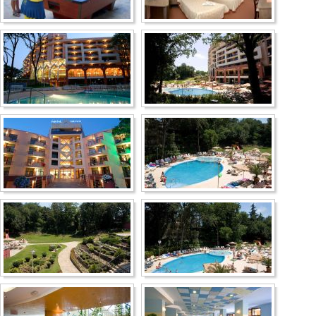
Несебр
Аркутино
Дюны
Царево
Китен
Приморско
Ривьера
Балчик
Бургас
Банско
Пампорово