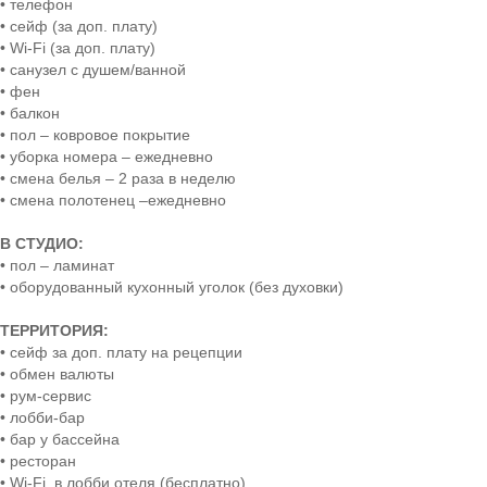
• телефон
• сейф (за доп. плату)
• Wi-Fi (за доп. плату)
• санузел с душем/ванной
• фен
• балкон
• пол – ковровое покрытие
• уборка номера – ежедневно
• смена белья – 2 раза в неделю
• смена полотенец –ежедневно
В СТУДИО:
• пол – ламинат
• оборудованный кухонный уголок (без духовки)
ТЕРРИТОРИЯ:
• сейф за доп. плату на рецепции
• обмен валюты
• рум-сервис
• лобби-бар
• бар у бассейна
• ресторан
• Wi-Fi в лобби отеля (бесплатно)