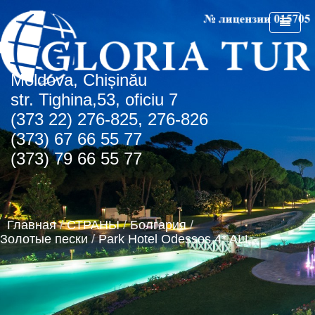
Мoldova, Chișinău
ГЛАВНАЯ
str. Tighina,53, oficiu 7
(373 22) 276-825, 276-826
О КОМПАНИИ
(373) 67 66 55 77
СПЕЦПРЕДЛОЖЕНИЯ
(373) 79 66 55 77
СТРАНЫ
СПО Болгария
НОВОСТИ
Болгария
Главная
/
СТРАНЫ
/
Болгария
/
КОНТАКТЫ
Греция
Албена
Золотые пески
/
Park Hotel Odessos 4* ALL
АГЕНТСТВАМ
Турция
Золотые пески
о.Крит
Румыния
Туристическая лицензия
Регион Чайка
ОАЭ
Транспортная лицензия
Солнечный день