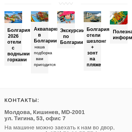
Аквапарки
Болгария
Болгария
Экскурсии
Полезн
в
отели
2026
по
информ
Болгарии
шезлонг
отели
Болгарии
+
наша
с
зонт
подборка
водными
на
вам
горками
пляже
пригодится
КОНТАКТЫ:
Молдова, Кишинев, MD-2001
ул. Тигина, 53, офис 7
На машине можно заехать к нам во двор,