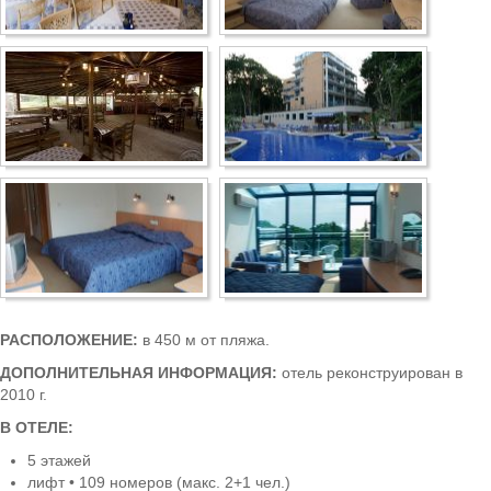
Несебр
Аркутино
Дюны
Царево
Китен
Приморско
Ривьера
Балчик
РАСПОЛОЖЕНИЕ:
в 450 м от пляжа.
ДОПОЛНИТЕЛЬНАЯ ИНФОРМАЦИЯ:
отель реконструирован в
Бургас
2010 г.
Банско
В ОТЕЛЕ:
5 этажей
Пампорово
лифт • 109 номеров (макс. 2+1 чел.)