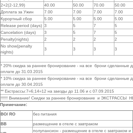
2+2(2-12,99)
40.00
50.00
70.00
50.00
Доплата за Ужин
7.00
7.00
7.00
7.00
Курортный сбор
5.00
5.00
5.00
5.00
Release period (days)
3
5
7
5
Cancelation (days)
3
5
7
5
Penalty(nights)
2
2
2
2
No show(penalty
3
3
3
3
nights)
* 20% скидка за раннее бронирование - на все брони сделанные 
оплате до 31.03.2015
* 10% скидка за раннее бронирование - на все брони сделанные 
оплате до 30.04.2015
** Екстрассы:7=6;14=12 на заезды до 11.06 и с 07.09.2015
!!!!!! Внимание! Скидки за раннее бронирование и ЭКСТРАССЬ
Примечание:
ВО/ RO
без питания
BB
размещение в отеле с завтраком
полупансион - размещение в отеле с завтраком и