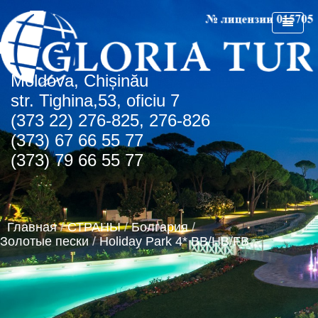
Мoldova, Chișinău
ГЛАВНАЯ
str. Tighina,53, oficiu 7
(373 22) 276-825, 276-826
О КОМПАНИИ
(373) 67 66 55 77
СПЕЦПРЕДЛОЖЕНИЯ
(373) 79 66 55 77
СТРАНЫ
СПО Болгария
НОВОСТИ
Болгария
Главная
/
СТРАНЫ
/
Болгария
/
КОНТАКТЫ
Греция
Албена
Золотые пески
/
Holiday Park 4* BB/HB/FB
АГЕНТСТВАМ
Турция
Золотые пески
о.Крит
Румыния
Туристическая лицензия
Регион Чайка
ОАЭ
Транспортная лицензия
Солнечный день