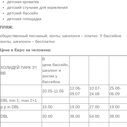
детская кроватка
детский стульчик для кормления
детский бассейн
детская площадка
ПЛЯЖ:
общественный песчаный; зонты, шезлонги – платно. У бассейна:
зонты, шезлонги – бесплатно.
Цена в Евро на человека:
В
цене:бассейн,
ХОЛИДЕЙ ПАРК 3*/
шезлонг и
ВВ
зонтик у
бассейна.
12.06-
10.07-
25.08-
20.05-11.06
09.07
24.08
06.09
DBL min 1; max 2+1
p.p in DBL
15.00
19.00
27.00
19.00
DBL
30.00
38.00
54.00
38.00