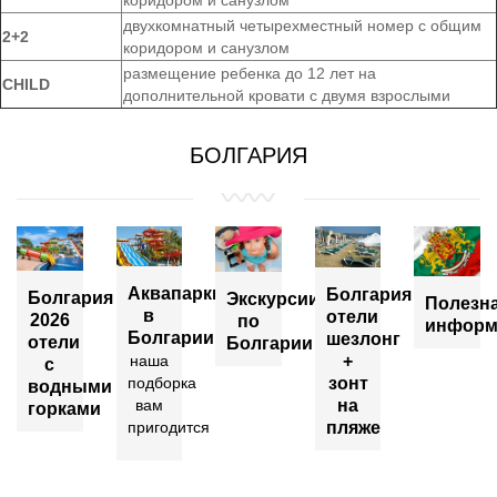
коридором и санузлом
двухкомнатный четырехместный номер с общим
2+2
коридором и санузлом
размещение ребенка до 12 лет на
CHILD
дополнительной кровати с двумя взрослыми
БОЛГАРИЯ
Аквапарки
Болгария
Болгария
Экскурсии
Полезн
в
отели
2026
по
информ
Болгарии
шезлонг
отели
Болгарии
+
наша
с
зонт
подборка
водными
на
вам
горками
пляже
пригодится