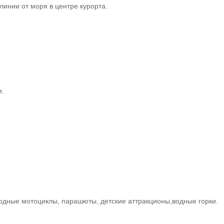
инии от моря в центре курорта.
и.
 водные мотоциклы, парашюты, детские аттракционы,водные горки.