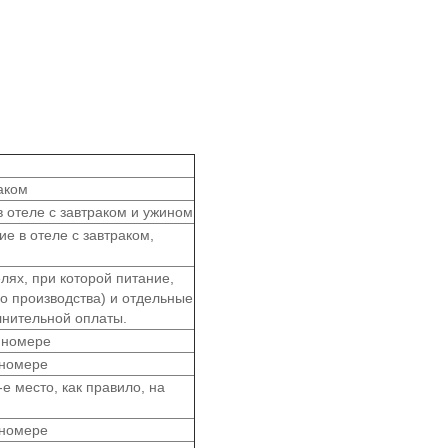
аком
 отеле с завтраком и ужином
е в отеле с завтраком,
лях, при которой питание,
го производства) и отдельные
лнительной оплаты.
 номере
 номере
е место, как правило, на
 номере