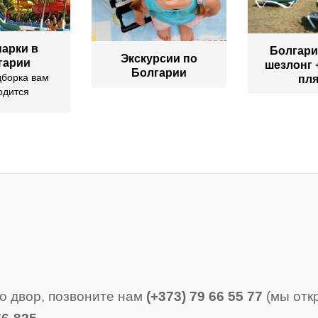
арки в
Болгари
Экскурсии по
гарии
шезлонг 
Болгарии
дборка вам
пл
одится
о двор, позвоните нам
(+373) 79 66 55 77
(мы отк