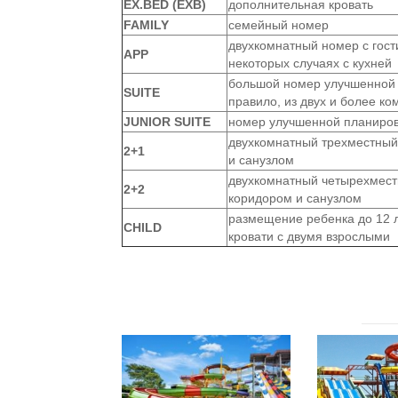
EX.BED (EXB)
дополнительная кровать
FAMILY
семейный номер
двухкомнатный номер с гост
APP
некоторых случаях с кухней
большой номер улучшенной 
SUITE
правило, из двух и более ко
JUNIOR SUITE
номер улучшенной планиро
двухкомнатный трехместный
2+1
и санузлом
двухкомнатный четырехмес
2+2
коридором и санузлом
размещение ребенка до 12 
CHILD
кровати с двумя взрослыми