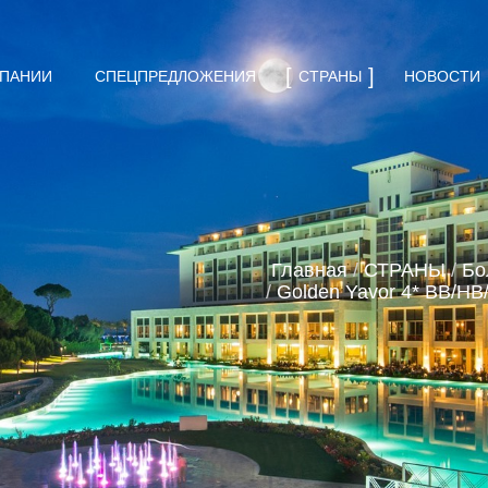
МПАНИИ
СПЕЦПРЕДЛОЖЕНИЯ
СТРАНЫ
НОВОСТИ
Главная
/
СТРАНЫ
/
Бо
/
Golden Yavor 4* BB/HB