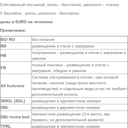
Собственный песчаный; зонты - бесплатно, шезлонги – платно.
У бассейна: зонты, шезлонги - бесплатно.
цены в
EURO
на человека
Примечание:
ВО/ RO
без питания
BB
размещение в отеле с завтраком
полупансион - размещение в отеле с завтраком и
HB
ужином
полный пансион - размещение в отеле с
FB
завтраком, обедом и ужином
Система обслуживания в отелях, при которой
питание, напитки (чаще всего местного
All Inclusive
производства) и отдельные виды услуг не требуют
дополнительной оплаты.
SINGL (SGL)
размещение в одноместном номере
DBL
размещение в двухместном номере
трёхместное размещение (3-е место, как
DBL+extra bed
правило, на дополнительной кровати)
TPRL
размещение в трехместном номере