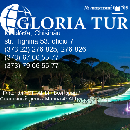
Мoldova, Chișinău
ГЛАВНАЯ
str. Tighina,53, oficiu 7
(373 22) 276-825, 276-826
О КОМПАНИИ
(373) 67 66 55 77
СПЕЦПРЕДЛОЖЕНИЯ
(373) 79 66 55 77
СТРАНЫ
СПО Болгария
НОВОСТИ
Болгария
Главная
/
СТРАНЫ
/
Болгария
/
КОНТАКТЫ
Греция
Албена
Солнечный день
/
Marina 4* ALL
АГЕНТСТВАМ
Турция
Золотые пески
о.Крит
Румыния
Туристическая лицензия
Регион Чайка
ОАЭ
Транспортная лицензия
Солнечный день