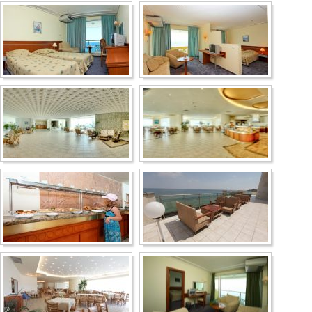
Несебр
Аркутино
Дюны
Царево
Китен
Приморско
Ривьера
Балчик
Бургас
Банско
Пампорово