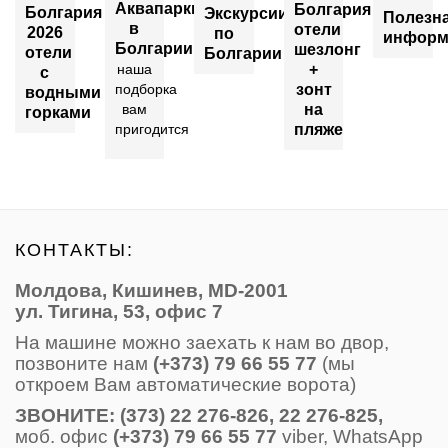
Аквапарки
Болгария
Болгария
Экскурсии
Полезн
в
отели
2026
по
информ
Болгарии
шезлонг
отели
Болгарии
+
наша
с
зонт
подборка
водными
на
вам
горками
пляже
пригодится
КОНТАКТЫ:
Молдова, Кишинев, MD-2001
ул. Тигина, 53, офис 7
На машине можно заехать к нам во двор,
позвоните нам
(+373) 79 66 55 77
(мы
откроем Вам автоматические ворота)
ЗВОНИТE: (373) 22 276-826, 22 276-825,
моб. офис
(+373) 79 66 55 77
viber, WhatsApp