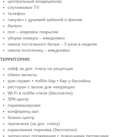
центральный кондиционер
спутниковое TV
телефон
санузел с душевой кабиной и феном
балкон
пол – ковровое покрытие
уборка номера – ежедневно
смена постельного белья – 3 раза в неделю
смена полотенец – ежедневно
ТЕРРИТОРИЯ:
сейф за доп. плату на рецепции
обмен валюты
рум-сервис • лобби-бар • бар у бассейна
ресторан с залом для некурящих
Wi-Fi в лобби отеля (бесплатно)
SPA-центр
парикмахерская
конференц-зал
бизнес-центр
прачечная (за доп. плату)
охраняемая парковка (бесплатно)
запрещено проживание с домашними питомцами