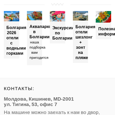
Аквапарки
Болгария
Болгария
Экскурсии
Полезн
в
отели
2026
по
информ
Болгарии
шезлонг
отели
Болгарии
+
наша
с
зонт
подборка
водными
на
вам
горками
пляже
пригодится
КОНТАКТЫ:
Молдова, Кишинев, MD-2001
ул. Тигина, 53, офис 7
На машине можно заехать к нам во двор,