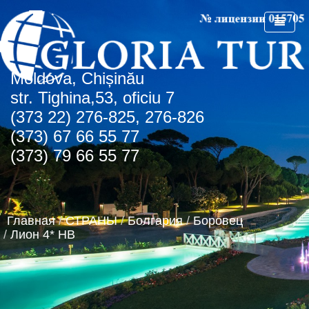
Мoldova, Chișinău
ГЛАВНАЯ
str. Tighina,53, oficiu 7
(373 22) 276-825, 276-826
О КОМПАНИИ
(373) 67 66 55 77
СПЕЦПРЕДЛОЖЕНИЯ
(373) 79 66 55 77
СТРАНЫ
СПО Болгария
НОВОСТИ
Болгария
Главная
/
СТРАНЫ
/
Болгария
/
Боровец
КОНТАКТЫ
Греция
Албена
/
Лион 4* HB
АГЕНТСТВАМ
Турция
Золотые пески
о.Крит
Румыния
Туристическая лицензия
Регион Чайка
ОАЭ
Транспортная лицензия
Солнечный день