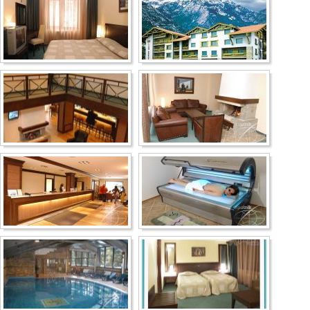
Несебр
Аркутино
Дюны
Царево
Китен
Приморско
Ривьера
Балчик
Бургас
Банско
Пампорово