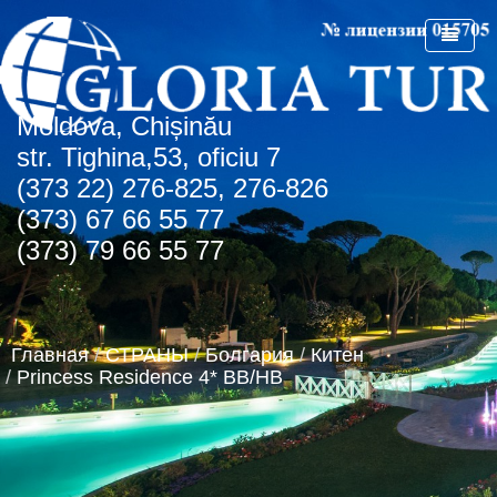
Мoldova, Chișinău
ГЛАВНАЯ
str. Tighina,53, oficiu 7
(373 22) 276-825, 276-826
О КОМПАНИИ
(373) 67 66 55 77
СПЕЦПРЕДЛОЖЕНИЯ
(373) 79 66 55 77
СТРАНЫ
СПО Болгария
НОВОСТИ
Болгария
Главная
/
СТРАНЫ
/
Болгария
/
Китен
КОНТАКТЫ
Греция
Албена
/
Princess Residence 4* BB/HB
АГЕНТСТВАМ
Турция
Золотые пески
о.Крит
Румыния
Туристическая лицензия
Регион Чайка
ОАЭ
Транспортная лицензия
Солнечный день