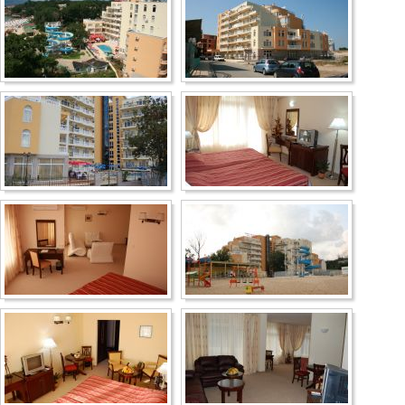
Несебр
Аркутино
Дюны
Царево
Китен
Приморско
Ривьера
Балчик
Бургас
Банско
Пампорово