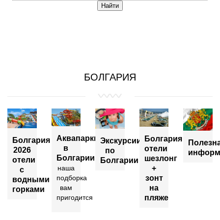
БОЛГАРИЯ
Аквапарки
Болгария
Болгария
Экскурсии
Полезн
в
отели
2026
по
информ
Болгарии
шезлонг
отели
Болгарии
+
наша
с
зонт
подборка
водными
на
вам
горками
пляже
пригодится