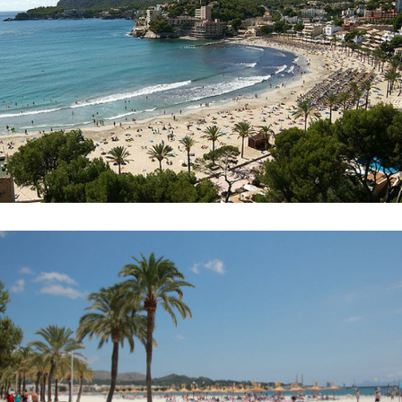
Несебр
Аркутино
Дюны
Царево
Китен
Приморско
Ривьера
Балчик
Бургас
Банско
Пампорово