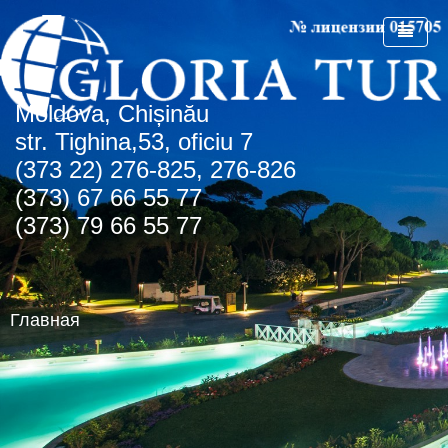
Мoldova, Chișinău
ГЛАВНАЯ
str. Tighina,53, oficiu 7
(373 22) 276-825, 276-826
О КОМПАНИИ
(373) 67 66 55 77
СПЕЦПРЕДЛОЖЕНИЯ
(373) 79 66 55 77
СТРАНЫ
СПО Болгария
НОВОСТИ
Болгария
Главная
КОНТАКТЫ
Греция
Албена
АГЕНТСТВАМ
Турция
Золотые пески
о.Крит
Румыния
Туристическая лицензия
Регион Чайка
ОАЭ
Транспортная лицензия
Солнечный день