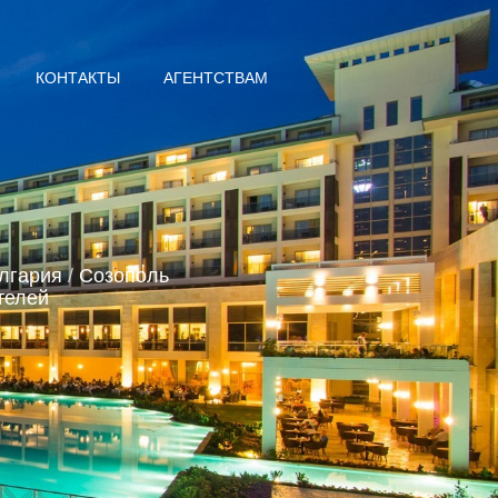
КОНТАКТЫ
АГЕНТСТВАМ
лгария
/
Созополь
телей