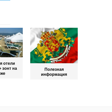
я отели
+ зонт на
Полезная
яже
информация