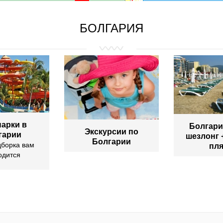
БОЛГАРИЯ
арки в
Болгари
Экскурсии по
гарии
шезлонг 
Болгарии
дборка вам
пл
одится