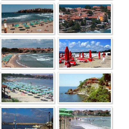
Несебр
Аркутино
Дюны
Царево
Китен
Приморско
Ривьера
Балчик
Бургас
Банско
Пампорово