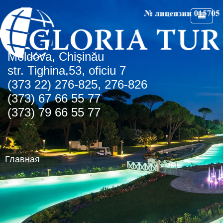
Мoldova, Chișinău
ГЛАВНАЯ
str. Tighina,53, oficiu 7
(373 22) 276-825, 276-826
О КОМПАНИИ
(373) 67 66 55 77
СПЕЦПРЕДЛОЖЕНИЯ
(373) 79 66 55 77
СТРАНЫ
СПО Болгария
НОВОСТИ
Болгария
Главная
КОНТАКТЫ
Греция
Албена
АГЕНТСТВАМ
Турция
Золотые пески
о.Крит
Румыния
Туристическая лицензия
Регион Чайка
ОАЭ
Транспортная лицензия
Солнечный день