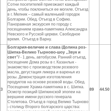
Сотни посетителей приезжают каждый
Боровец
день, чтобы поклониться ее могиле. Отъезд
в г. Мелник – самый маленький городок
Болгарии. Обед. Отъезд в Софию.
Панорамная экскурсия по городу с
посещением храма-памятника Александра
Невского и Русской церкви. Свободное
время. Отъезд в Варну.
Болгария-величие и слава /Долина роз-
Шипка-Велико Тырново-шоу „Звук и
свет”/
- 1 день, автобусом. Ранний отъезд,
посещение Дома розы в г. Казанлык -
знакомство с производством розового
масла, дегустация ликера и варенья из
розы. Демонстрация изготовления
продуктов на основе розовой воды. Обед.
Посещение Храма-памятника в с. Шипка.
3
89
44.50
Осмотр позиций Шипкинской эпопеи на
вершине имени русского генерала
Столетова. Отъезд в город Велико Тырново
-
столицу Второго болгарского царства: