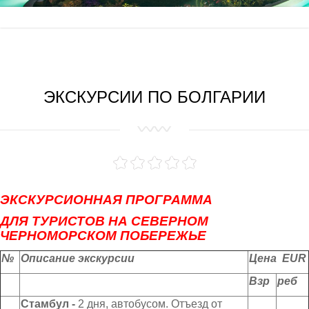
Египет
Договор о сотрудничестве
Св.Константин и Елена
Тайланд
Договор на транспортное обслуживание
Солнечный берег
Чехия
Кранево
ЭКСКУРСИИ ПО БОЛГАРИИ
Австрия
Бяла
Польша
Обзор
Украина
Русалка
Молдова
Св.Влас
ЭКСКУРСИОННАЯ ПРОГРАММА
Елените
ДЛЯ ТУРИСТОВ НА СЕВЕРНОМ
ЧЕРНОМОРСКОМ ПОБЕРЕЖЬЕ
Созополь
№
Описание экскурсии
Цена
EUR
Поморие
Взр
реб
Равда
Стамбул -
2 дня, автобусом. Отъезд от