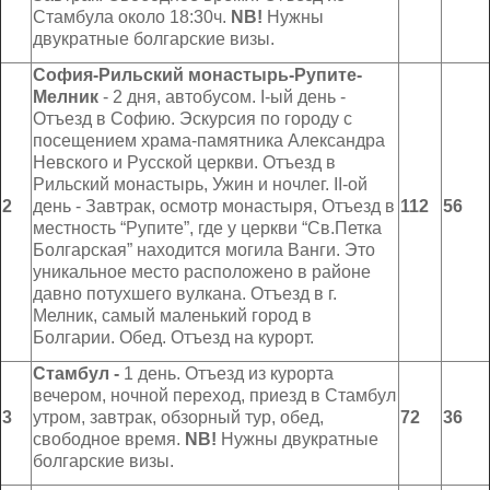
Стамбула около 18:30ч.
NB!
Нужны
двукратные болгарские визы.
С
o
фия-Рильский м
o
настырь-
Рупите-
Мелник
- 2 дня, автобусом. І-ый день -
Отъезд в Софию. Эскурсия по городу с
посещением храма-памятника Александра
Невского и Русской церкви. Отъезд в
Рильский монастырь, Ужин и ночлег. ІІ-ой
2
день - Завтрак, осмотр монастыря, Отъезд в
11
2
5
6
местность “Рупите”, где у церкви “Св.Петка
Болгарская” находится могила Ванги. Это
уникальное место расположено в районе
давно потухшего вулкана. Отъезд в г.
Мелник, самый маленький город в
Болгарии. Обед. Отъезд на курорт.
Стамбул
-
1 день. Отъезд из курорта
вечером, ночной переход, приезд в Стамбул
3
утром, завтрак, обзорный тур, обед,
72
3
6
свободное время.
NB
!
Нужны двукратные
болгарские визы.