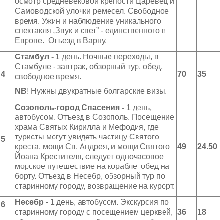
осмотр средневековой крепости Царевец и
Самоводской улочки ремесел. Свободное
время. Ужин и наблюдение уникального
спектакля „Звук и свет” - единственного в
Европе. Отъезд в Варну.
Стамбул -
1 день. Ночные переходы, в
Стамбуле - завтрак, обзорный тур, обед,
4
70
35
свободное время.
NB
!
Нужны двукратные болгарские визы.
Созополь-город Спасения -
1 день,
автобусом. Отъезд в Созополь. Посещение
храма Святых Кирилла и Мефодия, где
туристы могут увидеть частицу Святого
5
креста, мощи Св. Андрея, и мощи Святого
49
24.50
Йоана Крестителя, следует одночасовое
морское путешествие на корабле, обед на
борту. Отъезд в Несебр, обзорный тур по
старинному городу, возвращение на курорт.
Несебр
-
1 день, автобусом. Экскурсия по
6
старинному городу с посещением церквей,
36
18