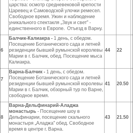
царства: осмотр средневековой крепости
Царевец и Самоводской улочки ремесел.
Свободное время. Ужин и наблюдение
уникального спектакля „Звук и свет” -
единственного в Европе. Отъезд в Варну.
Балчик-Калиакра
-
1 день, с обедом.
Посещение Ботанического сада и летней
6
резиденции бывшей румынской королевы
4
4
2
2
Марии в г. Балчик, обед. Посещение мыса
Калиакра.
Варна-Балчик
-
1 день, с обедом.
Посещение Ботанического сада и летней
7
резиденции бывшей румынской королевы
41
20.50
Марии в г. Балчик, обзорный тур по Варне,
свободное время.
Варна-Дельфинарий-Аладжа
монастырь
- Посещение шоу в
8
Дельфинарии, посещение скального
43
2
1.50
монастыря „Аладжа” обед. Свободное
время в центре г. Варна.