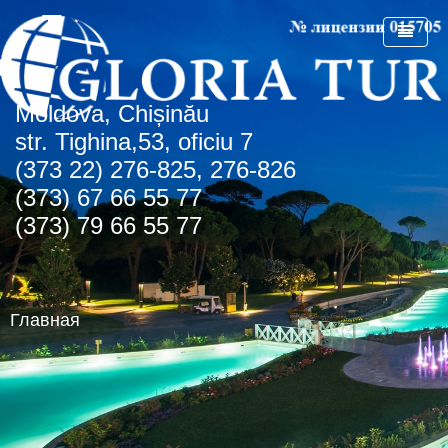
Мoldova, Chișinău
ГЛАВНАЯ
str. Tighina,53, oficiu 7
(373 22) 276-825, 276-826
О КОМПАНИИ
(373) 67 66 55 77
СПЕЦПРЕДЛОЖЕНИЯ
(373) 79 66 55 77
СТРАНЫ
СПО Болгария
НОВОСТИ
Болгария
Главная
КОНТАКТЫ
Греция
Албена
АГЕНТСТВАМ
Турция
Золотые пески
о.Крит
Румыния
Туристическая лицензия
Регион Чайка
ОАЭ
Транспортная лицензия
Солнечный день