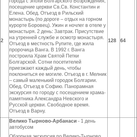
города с эпохи Болгарского Возрождения,
посещение церкви Св.Св. Константин и
Елена. Обед. Отъезд в Рильский
монастырь (по дороге – отдых на горном
курорте Боровец). Ужин и ночлег в отеле у
монастыря. 2 день: Завтрак. Присутствие
на утренней службе и осмотр монастыря.
2
128
6
4
Отъезд в местность Рупите, где жила
пророчица Ванга. В 1992 г. Ванга
построила Храм Святой Петки
Болгарской. Сотни посетителей
приезжают каждый день, чтобы
поклониться ее могиле. Отъезд в г. Мелник
– самый маленький городок Болгарии.
Обед. Отъезд в Софию. Панорамная
экскурсия по городу с посещением храма-
памятника Александра Невского и
Русской церкви. Свободное время.
Отъезд в Варну.
Велико Тырново-Арбанаси
- 1 день
автобусом
Обзорная экскурсия по Велико-Тырново.