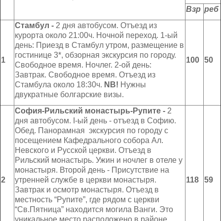
Взр
реб
Стамбул -
2 дня автобусом. Отъезд из
курорта около 21:00ч. Ночной переход. 1-ый
день: Приезд в Стамбул утром, размещение в
гостинице 3*, обзорная экскурсия по городу.
1
100
50
Свободное время. Ночлег. 2-ой день:
Завтрак. Свободное время. Отъезд из
Стамбула около 18:30ч.
NB
!
Нужны
двукратные болгарские визы.
С
o
фия-Рильский м
o
настырь-Рупите -
2
дня автобусом. І-ый день - отъезд в Софию.
Обед. Панорамная экскурсия по городу с
посещением Кафедрального собора Ал.
Невского и Русской церкви. Отъезд в
Рильский монастырь. Ужин и ночлег в отеле у
монастыря. Второй день - Присутствие на
2
утренней службе в церкви монастыря.
118
59
Завтрак и осмотр монастыря. Отъезд в
местность “Рупите”, где рядом с церкви
“Св.Пятница” находится могила Ванги. Это
уникальное место расположено в районе