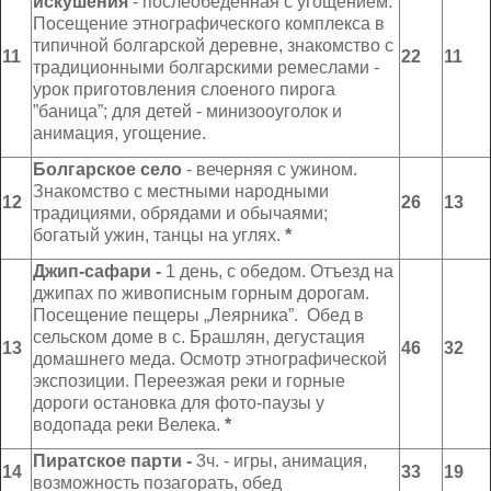
искушения
- послеобеденная с угощением.
Посещение этнографического комплекса в
типичной болгарской деревне, знакомство с
11
22
11
традиционными болгарскими ремеслами -
урок приготовления слоеного пирога
”баница”; для детей - минизооуголок и
анимация, угощение.
Болгарское село
- вечерняя с ужином.
Знакомство с местными народными
1
2
26
13
традициями, обрядами и обычаями;
богатый ужин, танцы на углях.
*
Д
жип
-сафари -
1 день, с обедом. Отъезд на
джипах по живописным горным дорогам.
Посещение пещеры „Леярника”. Обед в
сельском доме в с. Брашлян, дегустация
1
3
46
32
домашнего меда. Осмотр этнографической
экспозиции. Переезжая реки и горные
дороги остановка для фото-паузы у
водопада реки Велека.
*
Пиратское парти -
3ч. - игры, анимация,
1
4
33
19
возможность позагорать, обед