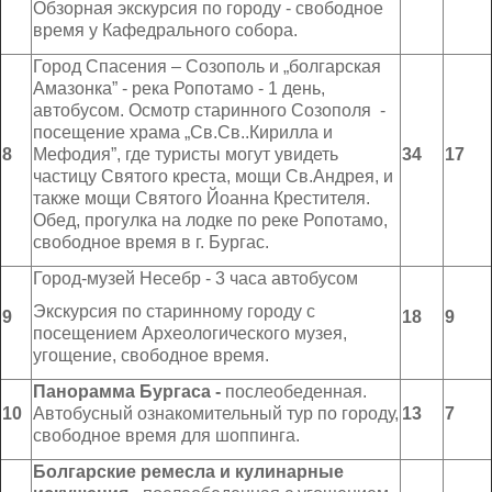
Обзорная экскурсия по городу - свободное
время у Кафедрального собора.
Город Спасения – Созополь и „болгарская
Амазонка” - река Ропотамо - 1 день,
автобусом. Осмотр старинного Созополя -
посещение храма „Св.Св..Кирилла и
8
Мефодия”, где туристы могут увидеть
34
17
частицу Святого креста, мощи Св.Андрея, и
также мощи Святого Йоанна Крестителя.
Обед, прогулка на лодке по реке Ропотамо,
свободное время в г. Бургас.
Город-музей Несебр - 3 часа автобусом
Экскурсия по старинному городу с
9
18
9
посещением Археологического музея,
угощение, свободное время.
Панорамма Бургаса -
послеобеденная.
10
Автобусный ознакомительный тур по городу,
13
7
свободное время для шоппинга.
Болгарские ремесла и кулинарные