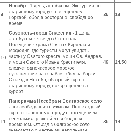
Несебр
-
1 день, автобусом. Экскурсия по
старинному городу с посещением
9
36
18
церквей, обед в ресторане, свободное
время.
Созополь-город Спасения -
1 день,
автобусом. Отъезд в Созополь.
Посещение храма Святых Кирилла и
Мефодия, где туристы могут увидеть
частицу Святого креста, мощи Св. Андрея,
10
и мощи Святого Йоана Крестителя,
49
24.50
следует одночасовое морское
путешествие на корабле, обед на борту.
Отъезд в Несебр, обзорный тур по
старинному городу, возвращение на
курорт.
Панорамма Несебра и Болгарское село
- послеобеденная с ужином. Пешеходный
тур по старинному городу с посещением
нескольких церквей и свободным
11
36
18
временем. Отъезд в болгарское село -
знакомство с местными народными