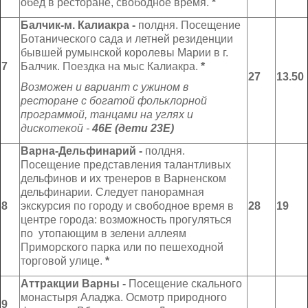
обед в ресторане, свободное время.
*
Балчик-м. Калиакра -
полдня. Посещение
Ботанического сада и летней резиденции
бывшей румынской королевы Марии в г.
7
Балчик. Поездка на мыс Калиакра.
*
27
13.50
Возможен и вариант с у
жином в
р
есторане с б
огат
ой
фольклорн
ой
программ
ой, танцами на углях
и
дискотекой -
46Е (дети 23Е)
Варна-Дельфинарий -
полдня.
Посещение представления талантливых
дельфинов и их тренеров в Варненском
дельфинарии. Следует панорамная
8
экскурсия по городу и свободное время в
28
19
центре города: возможность прогуляться
по утопающим в зелени аллеям
Приморского парка или по пешеходной
торговой улице.
*
Аттракции Варны -
Посещение скального
монастыря Аладжа. Осмотр природного
9