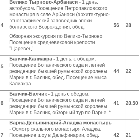
Велико Тырново-Арбанаси
- 1 день,
автобусом. Посещение Петропавловского
монастыря в селе Арбанаси (архитектурно-
этнографический заповедник эпохи
4
56
28
болгарского Возрождения, обед.
Обзорная экскурсия по Велико-Тырново.
Посещение средневековой крепости
"Царевец"
Балчик-Калиакра
-
1 день, с обедом.
Посещение Ботанического сада и летней
5
резиденции бывшей румынской королевы
4
4
2
2
Марии в г. Балчик, обед. Посещение мыса
Калиакра.
Балчик-Балчик
-
1 день с обедом.
Посещение Ботанического сада и летней
6
41
20.50
резиденции бывшей румынской королевы
Марии в г. Балчик, обзорный тур по Варне.
*
Варна-Дельфинарий-Аладжа монастырь
- Осмотр скального монастыря Аладжа.
7
Посещение шоу в Дельфинарии, обед.
42
21