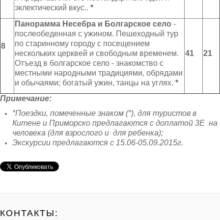
эклектический вкус..
*
Панорамма Несебра и Болгарское село
-
послеобеденная с ужином. Пешеходный тур
по старинному городу с посещением
8
нескольких церквей и свободным временем.
4
1
2
1
Отъезд в болгарское село - знакомство с
местными народными традициями, обрядами
и обычаями; богатый ужин, танцы на углях.
*
Примечание:
*
Поездки, помеченные знаком (*), для туристов в
Китене и Приморско предлагаются с доплатой 3Е на
человека (для взрослого и для ребенка);
Экскурсии предлагаются с 15.06-05.09.201
5
г.
КОНТАКТЫ: