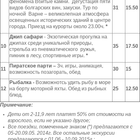
феномена Вбитые камни. Дегустация пяти
видов болгарских вин, закуски. Тур по
31
15.50
ночной Варне – великолепная атмосфера
освещенных исторических зданий в центре
города. Приезд на курорты около 23.00ч.
*
Джип сафари
- Экзотическая прогулка на
джипах среди уникальной природы,
10
35
17.50
стрельба из пневматического ружья,
пикник в лесу, спортивные игры.
*
Пиратское парти –
3ч. игры, анимация,
11
30
15
возможность позагорать, обед
Рыбалка -
Возможнотсь удить рыбу в море
12
на борту моторной яхты. Обед из рыбных
25
12.50
блюд.
Примечание:
Дети от 2-11,9 лет платят 50% от стоимости на
взрослого
,
если не указано другое;
Все поездки, помеченные знаком (*) предлагаются с
05-20.09.05. 2014г. Все остальные экскурсии
предлагаются с 01.06 - 10.09.201
5
г.
;