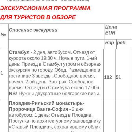
ЭКСКУРСИОННАЯ ПРОГРАММА
ДЛЯ ТУРИСТОВ В ОБЗОРЕ
Цена
Описание экскурсии
EUR
№
Взр
реб
Стамбул -
2 дня, автобусом. Отъезд от
курорта около 19:30 ч. Ночь в пути. 1-ый
день: Приезд в Стамбул утром и обзорная
экскурсия по городу. Обед. Размещение в
1
гостинице 3 звезды. Свободное время,
10
2
51
ночлег. 2-ой день: Завтрак. Свободное
время. Отъезд из Стамбула около 17:00ч.
NB
!
Нужны двукратные болгарские визы.
Пловдив-Рильский монастырь-
Пророчица Ванга-София -
2 дня
автобусом. 1 день: Отъезд в Пловдив.
Прогулка по архитектурному заповеднику
«Старый Пловдив», сохранившему облик