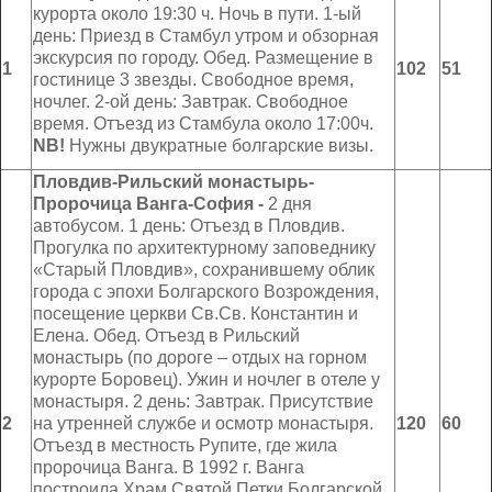
курорта около 19:30 ч. Ночь в пути. 1-ый
Несебр
день: Приезд в Стамбул утром и обзорная
экскурсия по городу. Обед. Размещение в
1
10
2
51
Аркутино
гостинице 3 звезды. Свободное время,
ночлег. 2-ой день: Завтрак. Свободное
Дюны
время. Отъезд из Стамбула около 17:00ч.
NB
!
Нужны двукратные болгарские визы.
Царево
Пловдив-Рильский монастырь-
Пророчица Ванга-София -
2 дня
Китен
автобусом. 1 день: Отъезд в Пловдив.
Прогулка по архитектурному заповеднику
Приморско
«Старый Пловдив», сохранившему облик
города с эпохи Болгарского Возрождения,
Ривьера
посещение церкви Св.Св. Константин и
Елена. Обед. Отъезд в Рильский
Балчик
монастырь (по дороге – отдых на горном
курорте Боровец). Ужин и ночлег в отеле у
Бургас
монастыря. 2 день: Завтрак. Присутствие
2
на утренней службе и осмотр монастыря.
1
2
0
60
Банско
Отъезд в местность Рупите, где жила
пророчица Ванга. В 1992 г. Ванга
Пампорово
построила Храм Святой Петки Болгарской.