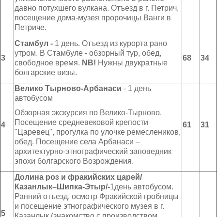
давно потухшего вулкана. Отъезд в г. Петрич,
посещение дома-музея пророчицы Ванги в
Петриче.
Стамбул
-
1 день. Отъезд из курорта рано
утром. В Стамбуле - обзорный тур, обед,
3
68
3
4
свободное время.
NB
!
Нужны двукратные
болгарские визы.
Велико Тырново-Арбанаси
- 1 день
автобусом
Обзорная экскурсия по Велико-Тырново.
Посещение средневековой крепости
4
6
1
31
"Царевец", прогулка по улочке ремеслеников,
обед. Посещение села Арбанаси –
архитектурно-этнографический заповедник
эпохи болгарского Возрождения.
Долина роз
и фракийских царей/
Казанлык–Шипка-Этыр/-
1день автобусом.
Ранний отъезд, осмотр Фракийской гробницы
и посещение этнографического музея в г.
5
Казанлык (знакомство с производством