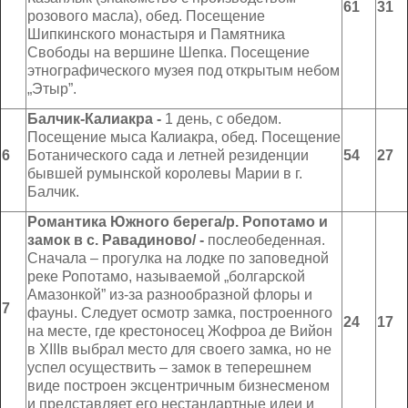
6
1
3
1
розового масла), обед. Посещение
Шипкинского монастыря и Памятника
Свободы на вершине Шепка. Посещение
этнографического музея под открытым небом
„Этыр”.
Балчик-Калиакра
-
1 день, с обедом.
Посещение мыса Калиакра, обед. Посещение
6
Ботанического сада и летней резиденции
54
27
бывшей румынской королевы Марии в г.
Балчик.
Романтика Южного берега/р. Ропотамо и
замок в с. Равадиново/ -
послеобеденная.
Сначала – прогулка на лодке по заповедной
реке Ропотамо, называемой „болгарской
Амазонкой” из-за разнообразной флоры и
7
фауны. Следует осмотр замка, построенного
24
1
7
на месте, где крестоносец Жофроа де Вийон
в XIIIв выбрал место для своего замка, но не
успел осуществить – замок в теперешнем
виде построен эксцентричным бизнесменом
и представляет его нестандартные идеи и