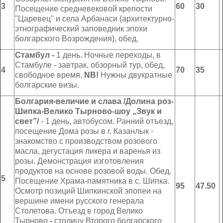
3
60
30
Посещение средневековой крепости
"Царевец" и села Арбанаси (архитектурно-
этнографический заповедник эпохи
болгарского Возрождения), обед.
Стамбул
-
1 день. Ночные переходы, в
Стамбуле - завтрак, обзорный тур, обед,
4
7
0
35
свободное время.
NB!
Нужны двукратные
болгарские визы.
Болгария-величие и слава /Долина роз-
Шипка-Велико Тырново-шоу „Звук и
свет”/
- 1 день, автобусом. Ранний отъезд,
посещение Дома розы в г. Казанлык -
знакомство с производством розового
масла, дегустация ликера и варенья из
розы. Демонстрация изготовления
продуктов на основе розовой воды. Обед.
5
Посещение Храма-памятника в с. Шипка.
95
47.50
Осмотр позиций Шипкинской эпопеи на
вершине имени русского генерала
Столетова. Отъезд в город Велико
Тырново
-
столицу Второго болгарского