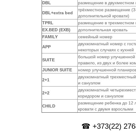
DBL
размещение в двухместном
трёхместное размещение (3-
DBL+extra bed
дополнительной кровати)
TPRL
размещение в трехместном
EX.BED (EXB)
дополнительная кровать
FAMILY
семейный номер
двухкомнатный номер с гост
APP
некоторых случаях с кухней
большой номер улучшенной 
SUITE
правило, из двух и более ко
JUNIOR SUITE
номер улучшенной планиро
двухкомнатный трехместный
2+1
и санузлом
двухкомнатный четырехмес
2+2
коридором и санузлом
размещение ребенка до 12 
CHILD
кровати с двумя взрослыми
☎ +373(22) 2768