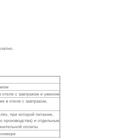
платно.
аком
 отеле с завтраком и ужином
е в отеле с завтраком,
лях, при которой питание,
го производства) и отдельные
лнительной оплаты.
 номере