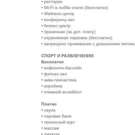
• ресторан
• Wi-Fi в лобби отеля (бесплатно)
• Wellness-центр
• конференц-зал
• бизнес-центр
• прачечная (за доп. плату)
• охраняемая парковка (бесплатно)
• запрещено проживание с домашними питом
СПОРТ И РАЗВЛЕЧЕНИЯ:
Бесплатно
• инфинити-бассейн
• фитнес-зал
• аква-гимнастика
• аэробика
• пляжний волейбол
Платно
• сауна
• паровая баня
• теннисный корт
• массаж
• джакузи