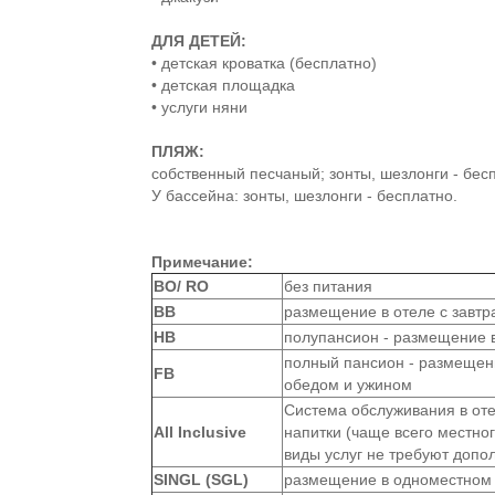
ДЛЯ ДЕТЕЙ:
• детская кроватка (бесплатно)
• детская площадка
• услуги няни
ПЛЯЖ:
собственный песчаный; зонты, шезлонги - бес
У бассейна: зонты, шезлонги - бесплатно.
Примечание:
ВО/ RO
без питания
BB
размещение в отеле с завтр
HB
полупансион - размещение в
полный пансион - размещени
FB
обедом и ужином
Система обслуживания в оте
All Inclusive
напитки (чаще всего местно
виды услуг не требуют допо
SINGL (SGL)
размещение в одноместном