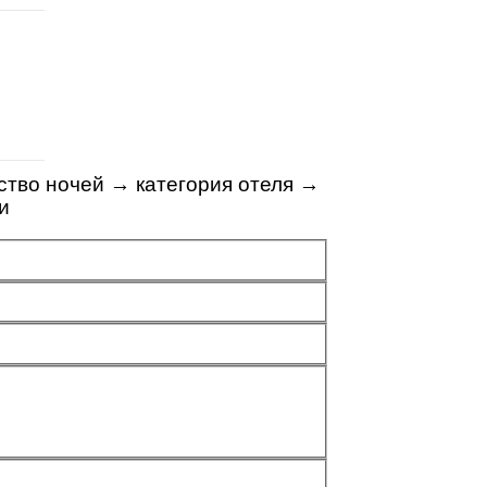
ство ночей
→
категория отеля
→
ти