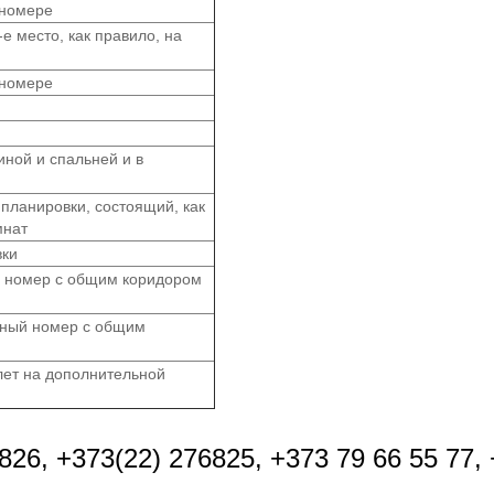
 номере
е место, как правило, на
 номере
иной и спальней и в
планировки, состоящий, как
мнат
вки
 номер с общим коридором
тный номер с общим
лет на дополнительной
26, +373(22) 276825, +373 79 66 55 77, 