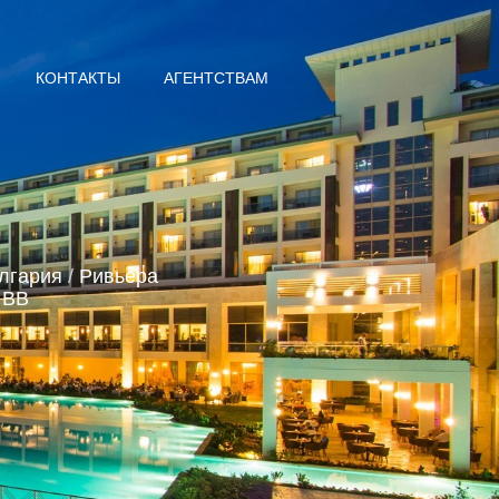
КОНТАКТЫ
АГЕНТСТВАМ
лгария
/
Ривьера
* BB