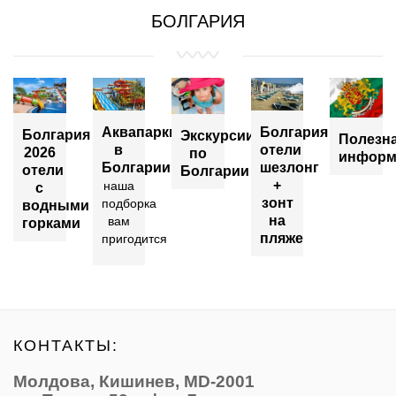
БОЛГАРИЯ
Аквапарки
Болгария
Болгария
Экскурсии
Полезн
в
отели
2026
по
информ
Болгарии
шезлонг
отели
Болгарии
+
наша
с
зонт
подборка
водными
на
вам
горками
пляже
пригодится
КОНТАКТЫ:
Молдова, Кишинев, MD-2001