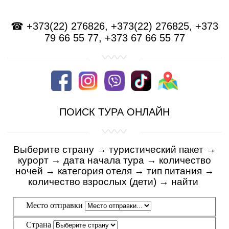
Несебр
☎ +373(22) 276826, +373(22) 276825, +373
Аркутино
79 66 55 77, +373 67 66 55 77
Дюны
Царево
Китен
ПОИСК ТУРА ОНЛАЙН
Приморско
Ривьера
Выберите страну → туристический пакет
→
Балчик
курорт
→
дата начала тура
→
количество
ночей
→
категория отеля
→
тип питания
→
Бургас
количество взрослых (дети)
→
найти
Банско
Пампорово