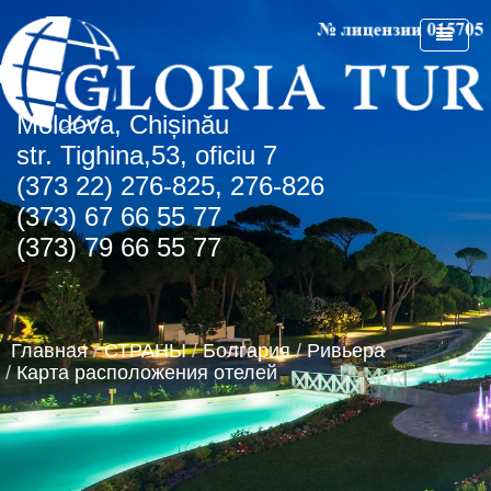
Мoldova, Chișinău
ГЛАВНАЯ
str. Tighina,53, oficiu 7
(373 22) 276-825, 276-826
О КОМПАНИИ
(373) 67 66 55 77
СПЕЦПРЕДЛОЖЕНИЯ
(373) 79 66 55 77
СТРАНЫ
СПО Болгария
НОВОСТИ
Болгария
Главная
/
СТРАНЫ
/
Болгария
/
Ривьера
КОНТАКТЫ
Греция
Албена
/
Карта расположения отелей
АГЕНТСТВАМ
Турция
Золотые пески
о.Крит
Румыния
Туристическая лицензия
Регион Чайка
ОАЭ
Транспортная лицензия
Солнечный день