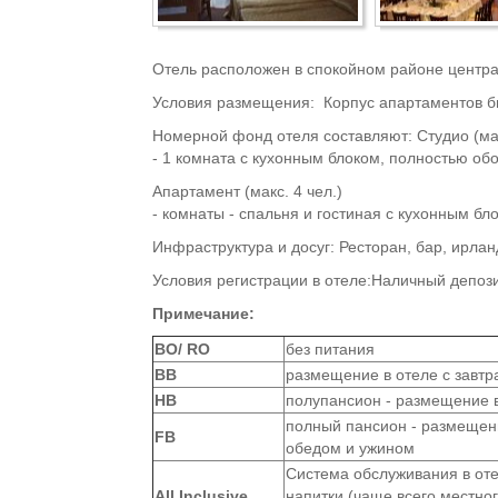
Отель расположен в спокойном районе централ
Условия размещения: Корпус апартаментов бы
Номерной фонд отеля составляют: Студио (мак
- 1 комната с кухонным блоком, полностью об
Апартамент (макс. 4 чел.)
- комнаты - спальня и гостиная с кухонным бл
Инфраструктура и досуг: Ресторан, бар, ирлан
Условия регистрации в отеле:Наличный депози
Примечание:
ВО/ RO
без питания
BB
размещение в отеле с завтр
HB
полупансион - размещение в
полный пансион - размещени
FB
обедом и ужином
Система обслуживания в оте
All Inclusive
напитки (чаще всего местно