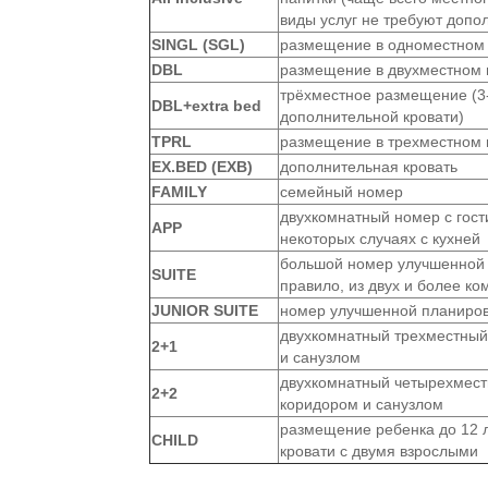
виды услуг не требуют допо
SINGL (SGL)
размещение в одноместном
DBL
размещение в двухместном
трёхместное размещение (3-
DBL+extra bed
дополнительной кровати)
TPRL
размещение в трехместном
EX.BED (EXB)
дополнительная кровать
FAMILY
семейный номер
двухкомнатный номер с гост
APP
некоторых случаях с кухней
большой номер улучшенной 
SUITE
правило, из двух и более ко
JUNIOR SUITE
номер улучшенной планиро
двухкомнатный трехместный
2+1
и санузлом
двухкомнатный четырехмес
2+2
коридором и санузлом
размещение ребенка до 12 
CHILD
кровати с двумя взрослыми