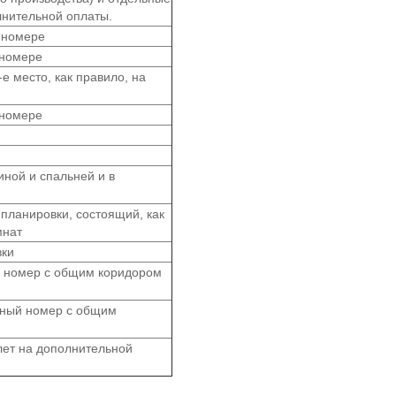
лнительной оплаты.
 номере
 номере
е место, как правило, на
 номере
иной и спальней и в
планировки, состоящий, как
мнат
вки
 номер с общим коридором
тный номер с общим
лет на дополнительной