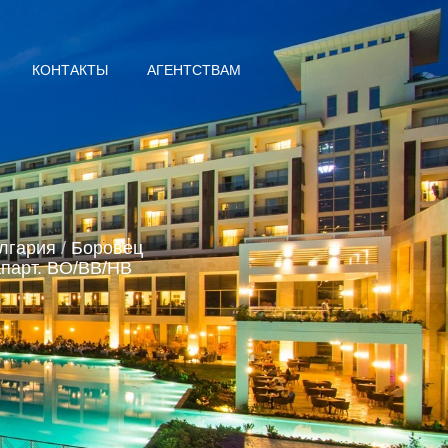
КОНТАКТЫ
АГЕНТСТВАМ
лгария
/
Боровец
парт. BO/ВВ/HB