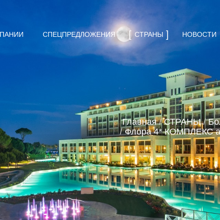
МПАНИИ
СПЕЦПРЕДЛОЖЕНИЯ
СТРАНЫ
НОВОСТИ
Главная
/
СТРАНЫ
/
Бо
/
Флора 4* КОМПЛЕКС а