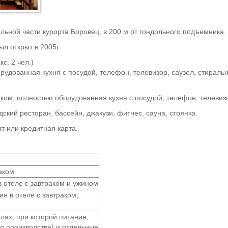
ьной части курорта Боровец, в 200 м от гондольного подъемника.
л открыт в 2005г.
с. 2 чел.)
орудованная кухня с посудой, телефон, телевизор, саузел, стираль
оком, полностью оборудованная кухня с посудой, телефон, телевиз
дский ресторан, бассейн, джакузи, фитнес, сауна, стоянка.
т или кредитная карта.
аком
 отеле с завтраком и ужином
е в отеле с завтраком,
лях, при которой питание,
го производства) и отдельные